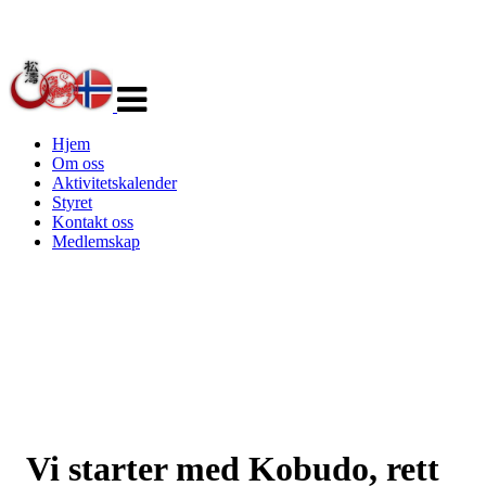
Veksle
navigasjon
Hjem
Om oss
Aktivitetskalender
Styret
Kontakt oss
Medlemskap
Vi starter med Kobudo, rett