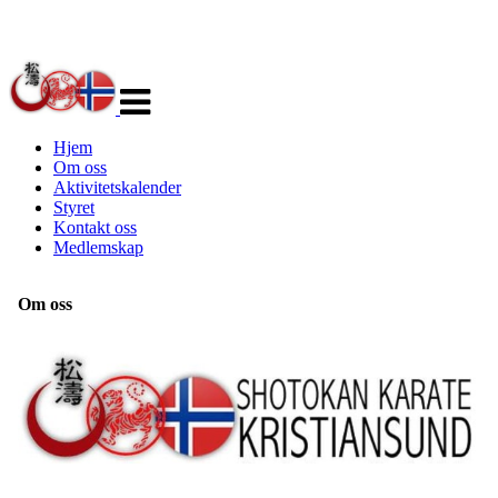
Veksle
navigasjon
Hjem
Om oss
Aktivitetskalender
Styret
Kontakt oss
Medlemskap
Om oss