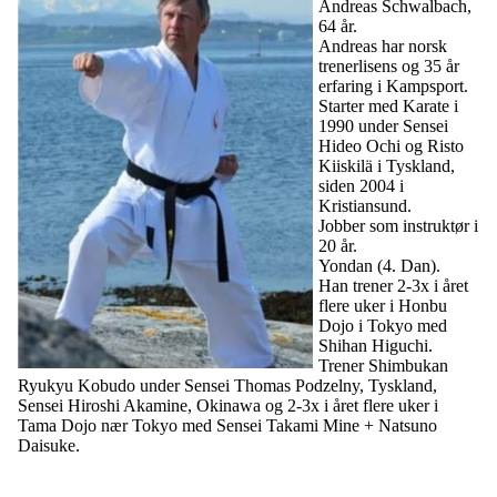
Andreas Schwalbach,
64 år.
Andreas har norsk
trenerlisens og 35 år
erfaring i Kampsport.
Starter med Karate i
1990 under Sensei
Hideo Ochi og Risto
Kiiskilä i Tyskland,
siden 2004 i
Kristiansund.
Jobber som instruktør i
20 år.
Yondan (4. Dan).
Han trener 2-3x i året
flere uker i Honbu
Dojo i Tokyo med
Shihan Higuchi.
Trener Shimbukan
Ryukyu Kobudo under Sensei Thomas Podzelny, Tyskland,
Sensei Hiroshi Akamine, Okinawa og 2-3x i året flere uker i
Tama Dojo nær Tokyo med Sensei Takami Mine + Natsuno
Daisuke.