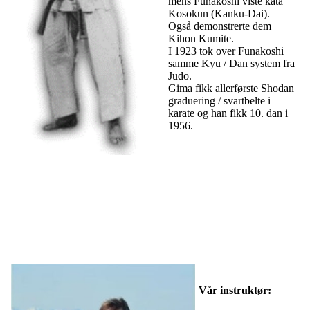
mens Funakoshi viste kata
Kosokun (Kanku-Dai).
Også demonstrerte dem
Kihon Kumite.
I 1923 tok over Funakoshi
samme Kyu / Dan system fra
Judo.
Gima fikk allerførste Shodan
graduering / svartbelte i
karate og han fikk 10. dan i
1956.
Vår instruktør: