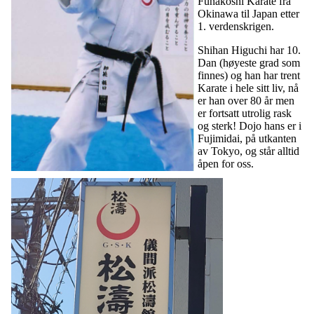
Funakoshi Karate fra
Okinawa til Japan etter
1. verdenskrigen.
Shihan Higuchi har 10.
Dan (høyeste grad som
finnes) og han har trent
Karate i hele sitt liv, nå
er han over 80 år men
er fortsatt utrolig rask
og sterk! Dojo hans er i
Fujimidai, på utkanten
av Tokyo, og står alltid
åpen for oss.