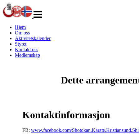
Veksle
navigasjon
Hjem
Om oss
Aktivitetskalender
Styret
Kontakt oss
Medlemskap
Dette arrangemente
Kontaktinformasjon
FB:
www.facebook.com/Shotokan.Karate.Kristiansund.Shi